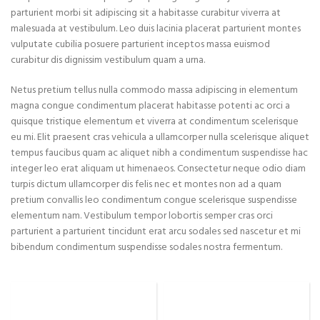
parturient morbi sit adipiscing
sit a habitasse curabitur viverra at
malesuada at vestibulum. Leo duis lacinia placerat parturient montes
vulputate cubilia posuere parturient inceptos massa euismod
curabitur dis dignissim vestibulum quam a urna.
Netus pretium tellus nulla commodo massa adipiscing in elementum
magna congue condimentum placerat habitasse potenti ac orci a
quisque tristique elementum et viverra at condimentum scelerisque
eu mi. Elit praesent cras vehicula a ullamcorper nulla scelerisque aliquet
tempus faucibus quam ac aliquet nibh a condimentum suspendisse hac
integer leo erat aliquam ut himenaeos. Consectetur neque odio diam
turpis dictum ullamcorper dis felis nec et montes non ad a quam
pretium convallis leo condimentum congue scelerisque suspendisse
elementum nam. Vestibulum tempor lobortis semper cras orci
parturient a parturient tincidunt erat arcu sodales sed nascetur et mi
bibendum condimentum suspendisse sodales nostra fermentum.