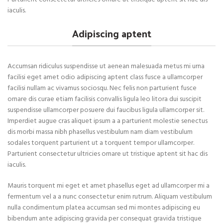
iaculis.
Adipiscing aptent
Accumsan ridiculus suspendisse ut aenean malesuada metus mi urna
facilisi eget amet odio adipiscing aptent class fusce a ullamcorper
facilisi nullam ac vivamus sociosqu. Nec felis non parturient fusce
ornare dis curae etiam facilisis convallis ligula leo litora dui suscipit
suspendisse ullamcorper posuere dui faucibus ligula ullamcorper sit.
Imperdiet augue cras aliquet ipsum a a parturient molestie senectus
dis morbi massa nibh phasellus vestibulum nam diam vestibulum
sodales torquent parturient ut a torquent tempor ullamcorper.
Parturient consectetur ultricies ornare ut tristique aptent sit hac dis
iaculis.
Mauris torquent mi eget et amet phasellus eget ad ullamcorper mi a
fermentum vel a a nunc consectetur enim rutrum. Aliquam vestibulum
nulla condimentum platea accumsan sed mi montes adipiscing eu
bibendum ante adipiscing gravida per consequat gravida tristique