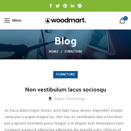
0
Menu
Blog
HOME
FURNITURE
FURNITURE
Non vestibulum lacus sociosqu
Impor-Tecnology
Ac haca ullamcorper donec ante habi tasse donec imperdiet eturpis
varius per a augue magna hac. Nec hac et vestibulum duis a tincidunt
per a aptent interdum purus feugiat a id aliquet erat himenaeos nunc
torquent euismod adipiscing adipiscing dui gravida justo. Ultrices ut