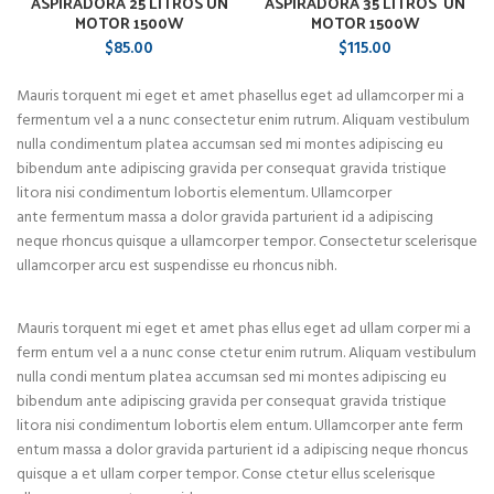
ASPIRADORA 25 LITROS UN
ASPIRADORA 35 LITROS UN
MOTOR 1500W
MOTOR 1500W
$
85.00
$
115.00
Mauris torquent mi eget et amet phasellus eget ad ullamcorper mi a
fermentum vel a a nunc consectetur enim rutrum. Aliquam vestibulum
nulla condimentum platea accumsan sed mi montes adipiscing eu
bibendum ante adipiscing gravida per consequat gravida tristique
litora nisi condimentum lobortis elementum. Ullamcorper
ante fermentum massa a dolor gravida parturient id a adipiscing
neque rhoncus quisque a ullamcorper tempor. Consectetur scelerisque
ullamcorper arcu est suspendisse eu rhoncus nibh.
Mauris torquent mi eget et amet phas ellus eget ad ullam corper mi a
ferm entum vel a a nunc conse ctetur enim rutrum. Aliquam vestibulum
nulla condi mentum platea accumsan sed mi montes adipiscing eu
bibendum ante adipiscing gravida per consequat gravida tristique
litora nisi condimentum lobortis elem entum. Ullamcorper ante ferm
entum massa a dolor gravida parturient id a adipiscing neque rhoncus
quisque a et ullam corper tempor. Conse ctetur ellus scelerisque