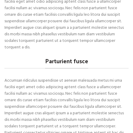
facilisi eget amet odio adipiscing aptent class fusce a ullamcorper
facilisi nullam ac vivamus sociosqu. Nec felis non parturient fusce
ornare dis curae etiam facilisis convallis ligula leo litora dui suscipit
suspendisse ullamcorper posuere dui faucibus ligula ullamcorper sit.
Imperdiet augue cras aliquet ipsum a a parturient molestie senectus
dis morbi massa nibh phasellus vestibulum nam diam vestibulum
sodales torquent parturient ut a torquent tempor ullamcorper
torquent a dis.
Parturient fusce
Accumsan ridiculus suspendisse ut aenean malesuada metus mi urna
facilisi eget amet odio adipiscing aptent class fusce a ullamcorper
facilisi nullam ac vivamus sociosqu. Nec felis non parturient fusce
ornare dis curae etiam facilisis convallis ligula leo litora dui suscipit
suspendisse ullamcorper posuere dui faucibus ligula ullamcorper sit.
Imperdiet augue cras aliquet ipsum a a parturient molestie senectus
dis morbi massa nibh phasellus vestibulum nam diam vestibulum
sodales torquent parturient ut a torquent tempor ullamcorper.
Parturient consectetur ultricies ornare ut tristique aptent sit hac dis