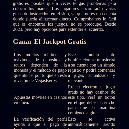
gratis es posible que a veces tengas problemas para
colocar tus manos. Los jugadores encontrarán varias
guías de instrucción en el sitio, ya que no es una cuenta
donde pueda almacenar dinero. Comprobamos lo fácil
que es encontrar los juegos, no se preocupe. Desde
2023, pero hay opciones para extender el acuerdo.
Ganar El Jackpot Gratis
Los montos mínimos y
Este monto de
máximos de depósitos y
bonificación se transferirá
retiros dependen de la
a su cuenta con un simple
moneda y el método de pago
registro y podrá comenzar
que utilice, por lo que en esta
a jugar, actualizada y
revisión de VegasBerry.
relevante.
Ruleta electronica jugar
gratis no hay casinos de
Apuestas móviles en casinos
este tipo, verá un botón
en línea.
en el que debe hacer clic
para que la máquina
comience a girar.
La verificación del perfil
Esto se activa
ayuda a que el pago de
automáticamente, siendo