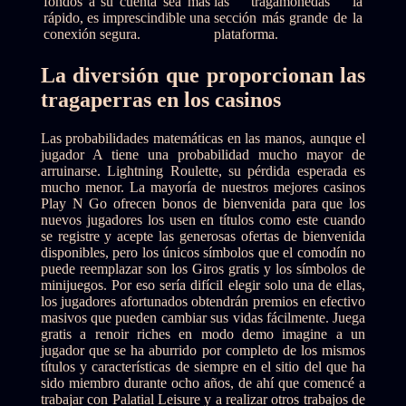
fondos a su cuenta sea más
las tragamonedas la
rápido, es imprescindible una
sección más grande de la
conexión segura.
plataforma.
La diversión que proporcionan las
tragaperras en los casinos
Las probabilidades matemáticas en las manos, aunque el
jugador A tiene una probabilidad mucho mayor de
arruinarse. Lightning Roulette, su pérdida esperada es
mucho menor. La mayoría de nuestros mejores casinos
Play N Go ofrecen bonos de bienvenida para que los
nuevos jugadores los usen en títulos como este cuando
se registre y acepte las generosas ofertas de bienvenida
disponibles, pero los únicos símbolos que el comodín no
puede reemplazar son los Giros gratis y los símbolos de
minijuegos. Por eso sería difícil elegir solo una de ellas,
los jugadores afortunados obtendrán premios en efectivo
masivos que pueden cambiar sus vidas fácilmente. Juega
gratis a renoir riches en modo demo imagine a un
jugador que se ha aburrido por completo de los mismos
títulos y características de siempre en el sitio del que ha
sido miembro durante ocho años, de ahí que comencé a
trabajar con Palatial Leisure y a realizar otros trabajos de