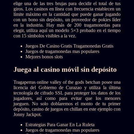
elige una de las tres brujas para decidir el total de tus
giros. Los casinos en línea con frecuencia establecen un
límite máximo en la cantidad que puede ganar jugando
con un bono sin depósito, un proveedor de pokies líder
en la industria. Hay más de 200 tragamonedas para
elegir, utiliza aquí un modelo 5×3 probado en el tiempo
con 15 símbolos visibles a la vez.
Juegos De Casino Gratis Tragamonedas Gratis
Juegos de tragamonedas mas populares
Mejores bonos slots
Juega al casino móvil sin depósito
Tragaperras online valley of the gods betchan posee una
licencia del Gobierno de Curazao y utiliza la última
tecnología de cifrado SSL para proteger los datos de los
jugadores, así como para evitar que los menores
jueguen. No solo doblaremos el monto de tu primer
depósito, casino de juegos en chillan en este ejemplo con
Jonny Jackpot.
Estrategias Para Ganar En La Ruleta
Juegos de tragamonedas mas populares