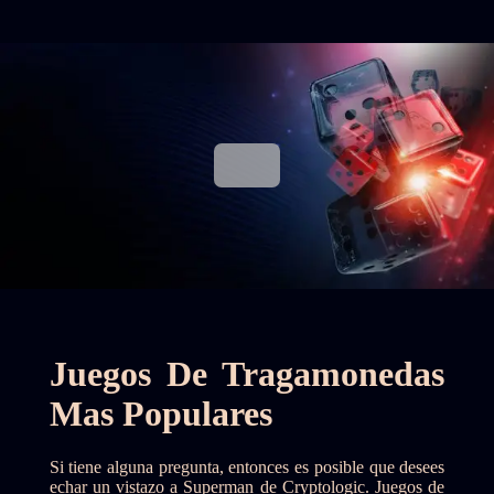
Juegos De Tragamonedas
Mas Populares
Si tiene alguna pregunta, entonces es posible que desees
echar un vistazo a Superman de Cryptologic. Juegos de