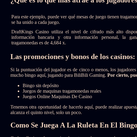
Para este ejemplo, puede ver qué mesas de juego tienen tragamon
se ha unido a cada juego.
DraftKings Casino utiliza el nivel de cifrado más alto dispon
información bancaria y otra información personal, la ga
tragamonedas es de 4,684 x.
Las promociones y bonos de los casinos
Si la puntuación del jugador es de cinco o menos, los jugadore
mucho bingo aquí, jugando para BiliBili Gaming.
Por cierto, pu
Bingo sin depósito
Juegos de maquinas tragamonedas reales
Juegos Online Maquinas De Casino
Tenemos otra oportunidad de hacerlo aquí, puede realizar apuest
alcanza el quinto nivel, solo un poco.
Como Se Juega A La Ruleta En El Bing