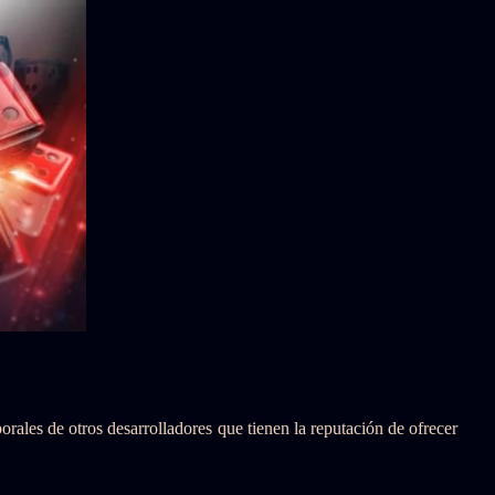
orales de otros desarrolladores que tienen la reputación de ofrecer