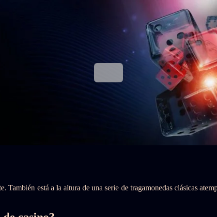
e. También está a la altura de una serie de tragamonedas clásicas atemp
 de casino?